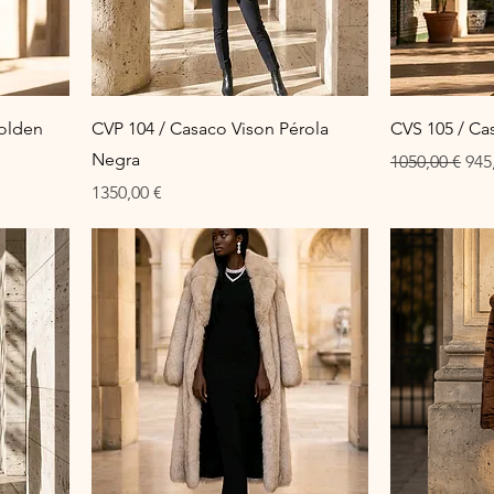
olden
CVP 104 / Casaco Vison Pérola
CVS 105 / Cas
Negra
Preço normal
Pre
1050,00 €
945
Preço
1350,00 €