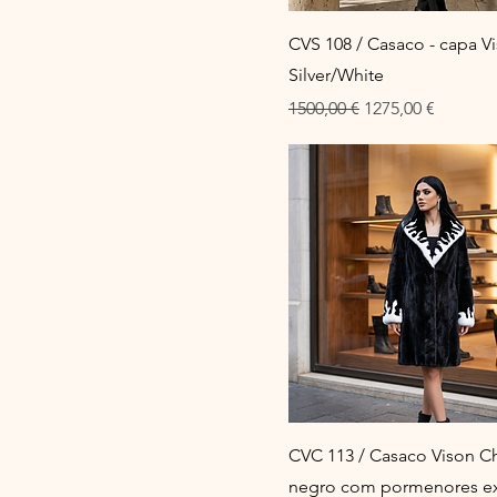
CVS 108 / Casaco - capa V
Silver/White
Preço normal
Preço promocion
1500,00 €
1275,00 €
CVC 113 / Casaco Vison C
negro com pormenores ex