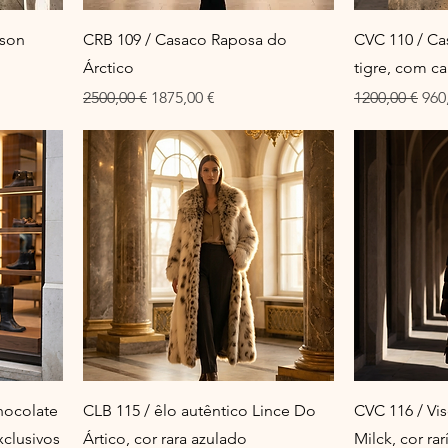
ison
CRB 109 / Casaco Raposa do
CVC 110 / Ca
Árctico
tigre, com c
al
Preço normal
Preço promocional
Preço normal
Pre
2500,00 €
1875,00 €
1200,00 €
960
hocolate
CLB 115 / êlo autêntico Lince Do
CVC 116 / Vi
clusivos
Ártico, cor rara azulado
Milck, cor ra