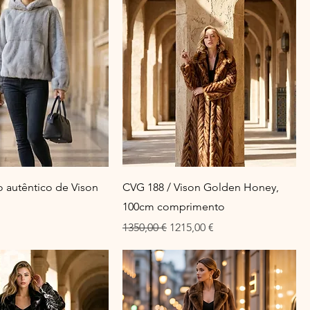
 autêntico de Vison
CVG 188 / Vison Golden Honey,
100cm comprimento
Preço normal
Preço promocional
1350,00 €
1215,00 €