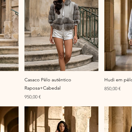
Casaco Pêlo autêntico
Hudi em pêlo
Raposa+Cabedal
Preço
850,00 €
Preço
950,00 €