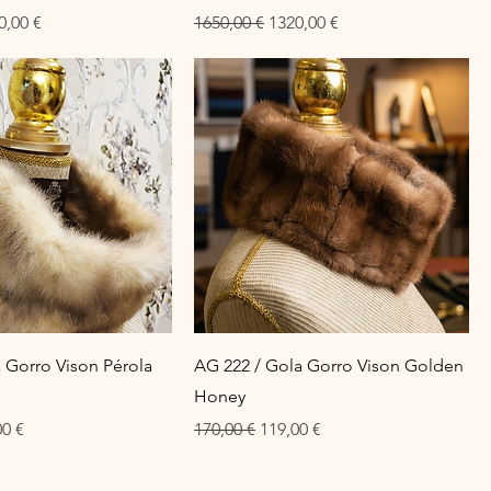
ço promocional
Preço normal
Preço promocional
0,00 €
1650,00 €
1320,00 €
 Gorro Vison Pérola
AG 222 / Gola Gorro Vison Golden
Honey
o promocional
Preço normal
Preço promocional
00 €
170,00 €
119,00 €