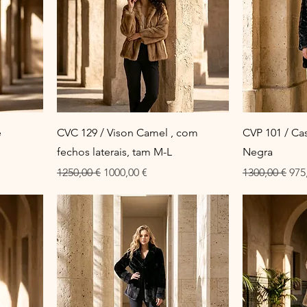
e
CVC 129 / Vison Camel , com
CVP 101 / Ca
fechos laterais, tam M-L
Negra
Preço normal
Preço promocional
Preço normal
Pre
1250,00 €
1000,00 €
1300,00 €
975