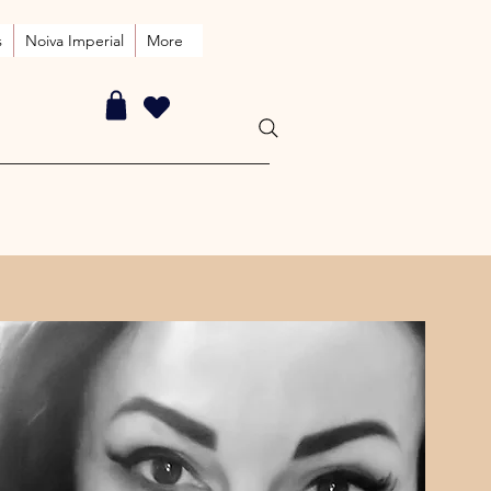
s
Noiva Imperial
More