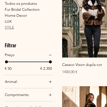
Todos os produtos
Fur Bridal Collection
Home Decor
LUX
STILE
Filtrar
Preço
Casaco Vison dupla cor
€ 50
€ 2.350
Preço
1400,00 €
Animal:
Coelho
Comprimento
Raposa
90cm (comprimento
Urso