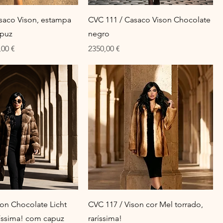
saco Vison, estampa
CVC 111 / Casaco Vison Chocolate
apuz
negro
ço promocional
Preço
,00 €
2350,00 €
son Chocolate Licht
CVC 117 / Vison cor Mel torrado,
ríssima! com capuz
raríssima!