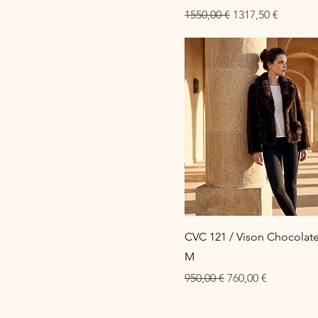
Preço normal
Preço promocion
1550,00 €
1317,50 €
CVC 121 / Vison Chocolate
M
Preço normal
Preço promociona
950,00 €
760,00 €