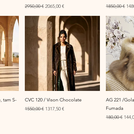
al
Preço normal
Preço promocional
Preço normal
Pre
2950,00 €
2065,00 €
1850,00 €
148
, tam S-
CVC 120 / Vison Chocolate
AG 221 /Gola
Fumada
Preço normal
Preço promocional
1550,00 €
1317,50 €
l
Preço normal
Preç
180,00 €
144,