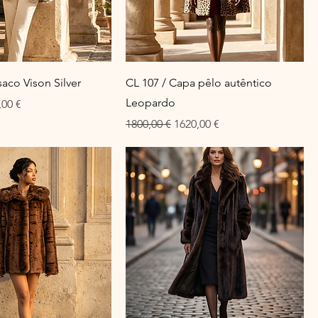
aco Vison Silver
CL 107 / Capa pêlo autêntico
Leopardo
ço promocional
,00 €
Preço normal
Preço promocional
1800,00 €
1620,00 €