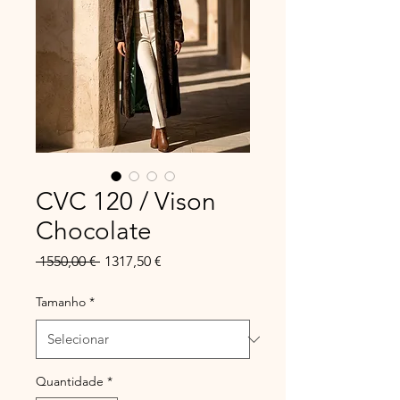
CVC 120 / Vison
Chocolate
Preço
Preço
 1550,00 € 
1317,50 €
normal
promocional
Tamanho
*
Quantidade
*