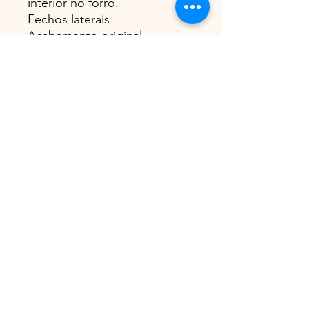
interior no forro.
Fechos laterais
Acabamento original
Apresentamos Sofisticação.
Uma nova era de Elegância
acaba de chegar para
transformar o Seu closet.
Descubra a nossa nova peça
exclusiva agora.
#luxo #novacolecao
#elegancia #modafeminina
#estiloproprio
Condições
ENTREGA efetuada entre 5 a 10 dias
úteis, serviço CTT registado
Portugal Continental e ilhas GRÁTIS
Europa - entrega paga sob tabela