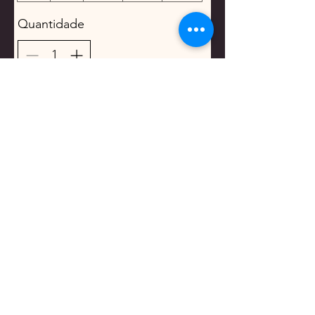
Quantidade
Adicionar
Comprar
Rua Gabriel Pereira de Castro, 61 B Braga
mariana.imperial.atelier@gmail.com
+351 91 903 93 93
Whats App