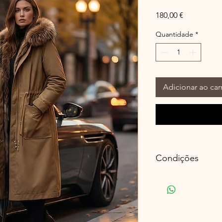
Preço
180,00 €
Quantidade
*
Adicionar ao car
Condições
ENTREGA efetuada ent
registado
Portugal Continental
Europa - entrega pag
LEVANTAMENTO