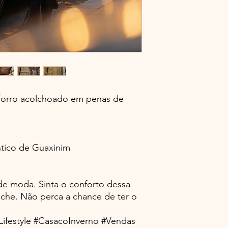
Possível ser visto pe
com marcação prévia
DEVOLUÇÃO - 15 dias
iniciais e com as et
embalagens originais
Devolução valor gast
pode ser descontado 
prestado no nosso At
forro acolchoado em penas de
tico de Guaxinim
 de moda. Sinta o conforto dessa
che. Não perca a chance de ter o
ifestyle #CasacoInverno #Vendas