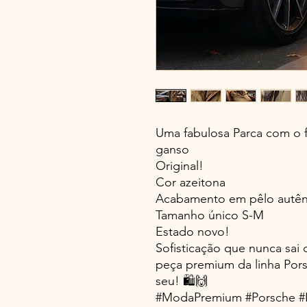
Uma fabulosa Parca com o 
ganso
Original!
Cor azeitona
Acabamento em pêlo autên
Tamanho único S-M
Estado novo!
Sofisticação que nunca sai
peça premium da linha Pors
seu! 🛍️🙌
#ModaPremium #Porsche #L