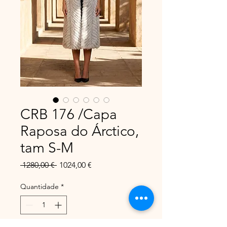
CRB 176 /Capa
Raposa do Árctico,
tam S-M
Preço
Preço
 1280,00 € 
1024,00 €
normal
promocional
Quantidade
*